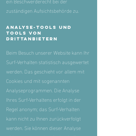
ein Beschwerderecht bei der
zuständigen Aufsichtsbehörde zu.
Analyse-Tools und
Tools von
Drittanbietern
Beim Besuch unserer Website kann Ihr
Surf-Verhalten statistisch ausgewertet
werden. Das geschieht vor allem mit
Cookies und mit sogenannten
Analyseprogrammen. Die Analyse
Ihres Surf-Verhaltens erfolgt in der
Regel anonym; das Surf-Verhalten
kann nicht zu Ihnen zurückverfolgt
werden. Sie können dieser Analyse