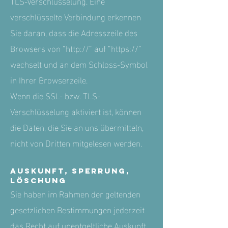
TLS-Verschlüsselung. Eine
verschlüsselte Verbindung erkennen
Sie daran, dass die Adresszeile des
Browsers von “http://” auf “https://”
wechselt und an dem Schloss-Symbol
in Ihrer Browserzeile.
Wenn die SSL- bzw. TLS-
Verschlüsselung aktiviert ist, können
die Daten, die Sie an uns übermitteln,
nicht von Dritten mitgelesen werden.
Auskunft, Sperrung,
Löschung
Sie haben im Rahmen der geltenden
gesetzlichen Bestimmungen jederzeit
das Recht auf unentgeltliche Auskunft