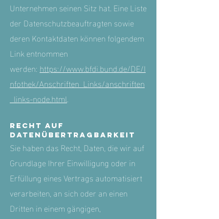
Unternehmen seinen Sitz hat. Eine Liste
der Datenschutzbeauftragten sowie
deren Kontaktdaten können folgendem
Link entnommen
werden:
https://www.bfdi.bund.de/DE/I
nfothek/Anschriften_Links/anschriften
_links-node.html
.
Recht auf
Datenübertragbarkeit
Sie haben das Recht, Daten, die wir auf
Grundlage Ihrer Einwilligung oder in
Erfüllung eines Vertrags automatisiert
verarbeiten, an sich oder an einen
Dritten in einem gängigen,