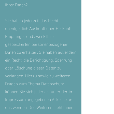
Ihrer Daten?
Sie haben jederzeit das Recht
unentgeltlich Auskunft über Herkunft,
Empfänger und Zweck Ihrer
gespeicherten personenbezogenen
Daten zu erhalten. Sie haben außerdem
ein Recht, die Berichtigung, Sperrung
oder Löschung dieser Daten zu
verlangen. Hierzu sowie zu weiteren
Fragen zum Thema Datenschutz
können Sie sich jederzeit unter der im
Impressum angegebenen Adresse an
uns wenden. Des Weiteren steht Ihnen