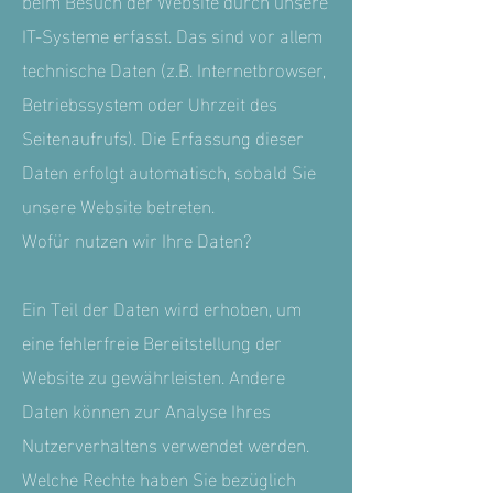
IT-Systeme erfasst. Das sind vor allem
technische Daten (z.B. Internetbrowser,
Betriebssystem oder Uhrzeit des
Seitenaufrufs). Die Erfassung dieser
Daten erfolgt automatisch, sobald Sie
unsere Website betreten.
Wofür nutzen wir Ihre Daten?
Ein Teil der Daten wird erhoben, um
eine fehlerfreie Bereitstellung der
Website zu gewährleisten. Andere
Daten können zur Analyse Ihres
Nutzerverhaltens verwendet werden.
Welche Rechte haben Sie bezüglich