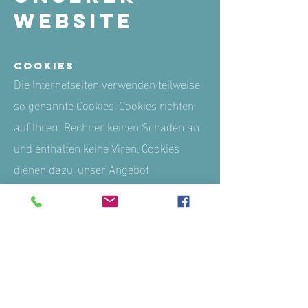
Website
Cookies
Die Internetseiten verwenden teilweise
so genannte Cookies. Cookies richten
auf Ihrem Rechner keinen Schaden an
und enthalten keine Viren. Cookies
dienen dazu, unser Angebot
nutzerfreundlicher, effektiver und
sicherer zu machen. Cookies sind
kleine Textdateien, die auf Ihrem
Rechner abgelegt werden und die Ihr
Browser speichert.
Die meisten der von uns verwendeten