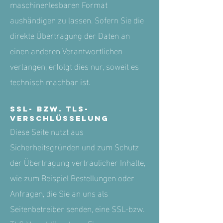
maschinenlesbaren Format
aushändigen zu lassen. Sofern Sie die
direkte Übertragung der Daten an
einen anderen Verantwortlichen
verlangen, erfolgt dies nur, soweit es
technisch machbar ist.
SSL- bzw. TLS-
Verschlüsselung
Diese Seite nutzt aus
Sicherheitsgründen und zum Schutz
der Übertragung vertraulicher Inhalte,
wie zum Beispiel Bestellungen oder
Anfragen, die Sie an uns als
Seitenbetreiber senden, eine SSL-bzw.