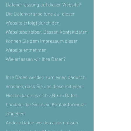
Datenerfassung auf dieser Website?
Die Datenverarbeitung auf dieser
Website erfolgt durch den
Websitebetreiber. Dessen Kontaktdaten
können Sie dem Impressum dieser
Website entnehmen.
Wie erfassen wir Ihre Daten?
Ihre Daten werden zum einen dadurch
erhoben, dass Sie uns diese mitteilen.
Hierbei kann es sich z.B. um Daten
handeln, die Sie in ein Kontaktformular
eingeben.
Andere Daten werden automatisch
beim Besuch der Website durch unsere