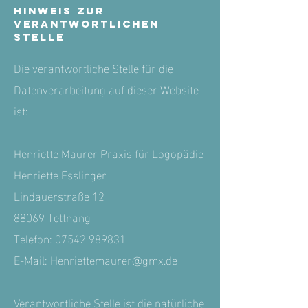
Hinweis zur
verantwortlichen
Stelle
Die verantwortliche Stelle für die
Datenverarbeitung auf dieser Website
ist:
Henriette Maurer Praxis für Logopädie
Henriette Esslinger
Lindauerstraße 12
88069 Tettnang
Telefon:
07542 989831
E-Mail: Henriettemaurer@gmx.de
Verantwortliche Stelle ist die natürliche