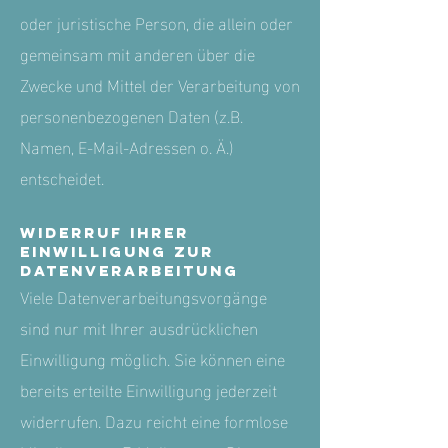
oder juristische Person, die allein oder
gemeinsam mit anderen über die
Zwecke und Mittel der Verarbeitung von
personenbezogenen Daten (z.B.
Namen, E-Mail-Adressen o. Ä.)
entscheidet.
Widerruf Ihrer
Einwilligung zur
Datenverarbeitung
Viele Datenverarbeitungsvorgänge
sind nur mit Ihrer ausdrücklichen
Einwilligung möglich. Sie können eine
bereits erteilte Einwilligung jederzeit
widerrufen. Dazu reicht eine formlose